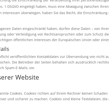
Löschung die Einschränkung der Verarbeitung Ihrer personenbezog
Abs. 1 DSGVO eingelegt haben, muss eine Abwägung zwischen Ihr
en Interessen überwiegen, haben Sie das Recht, die Einschränkun
genen Daten eingeschränkt haben, dürfen diese Daten – von ihrer
ung oder Verteidigung von Rechtsansprüchen oder zum Schutz der
chtigen öffentlichen Interesses der Europäischen Union oder eines
ails
icht veröffentlichten Kontaktdaten zur Übersendung von nicht a
chen. Die Betreiber der Seiten behalten sich ausdrücklich rechtli
h Spam-E-Mails, vor.
serer Website
nannte Cookies. Cookies richten auf Ihrem Rechner keinen Schaden 
tiver und sicherer zu machen. Cookies sind kleine Textdateien, di