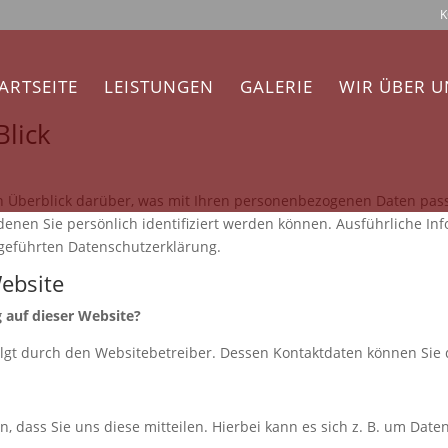
K
ARTSEITE
LEISTUNGEN
GALERIE
WIR ÜBER U
Blick
n Überblick darüber, was mit Ihren personenbezogenen Daten pass
denen Sie persönlich identifiziert werden können. Ausführliche 
geführten Datenschutzerklärung.
ebsite
g auf dieser Website?
folgt durch den Websitebetreiber. Dessen Kontaktdaten können S
dass Sie uns diese mitteilen. Hierbei kann es sich z. B. um Daten